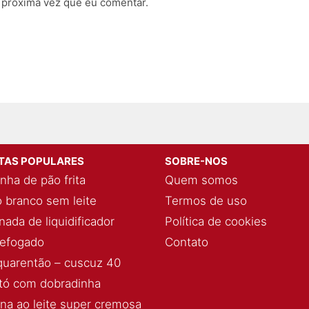
 próxima vez que eu comentar.
ITAS POPULARES
SOBRE-NOS
nha de pão frita
Quem somos
 branco sem leite
Termos de uso
ada de liquidificador
Política de cookies
refogado
Contato
quarentão – cuscuz 40
ó com dobradinha
ina ao leite super cremosa