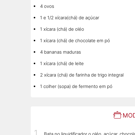
4 ovos
1 e 1/2 xícara(chá) de açúcar
1 xícara (chá) de oléo
1 xícara (chá) de chocolate em pó
4 bananas maduras
1 xícara (chá) de leite
2 xícara (chá) de farinha de trigo integral
1 colher (sopa) de fermento em pó
MOD
Bata no liquidificador o oléo, açúcar, choco