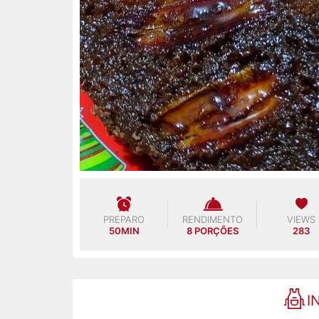
PREPARO
RENDIMENTO
VIEWS
50MIN
8 PORÇÕES
283
I