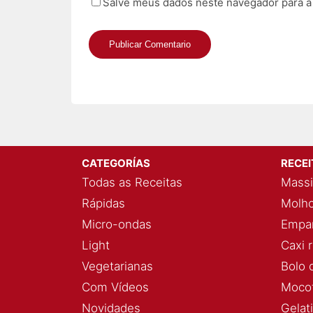
Salve meus dados neste navegador para a
CATEGORÍAS
RECE
Todas as Receitas
Massi
Rápidas
Molho
Micro-ondas
Empan
Light
Caxi 
Vegetarianas
Bolo 
Com Vídeos
Mocot
Novidades
Gelat