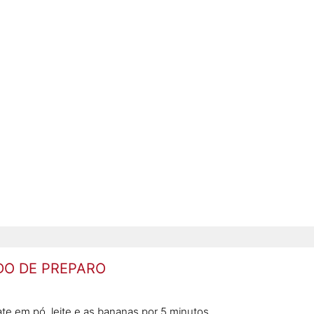
O DE PREPARO
late em pó, leite e as bananas por 5 minutos.