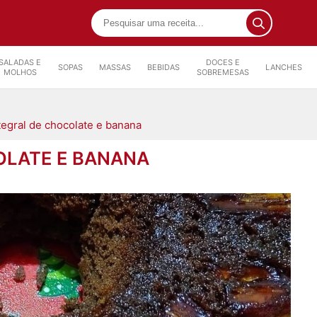
SALADAS E
DOCES E
SOPAS
MASSAS
BEBIDAS
LANCHES
MOLHOS
SOBREMESAS
tegral de chocolate e banana
OLATE E BANANA