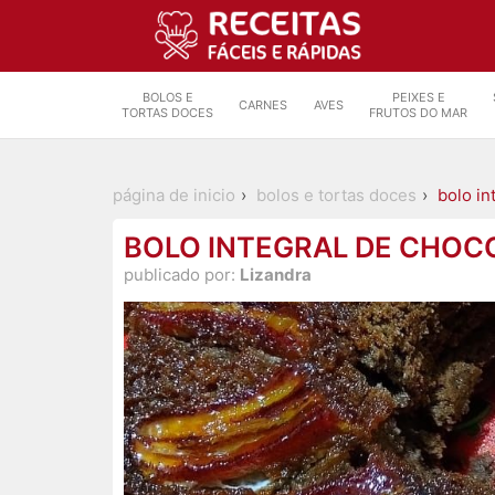
BOLOS E
PEIXES E
CARNES
AVES
TORTAS DOCES
FRUTOS DO MAR
página de inicio
bolos e tortas doces
bolo in
BOLO INTEGRAL DE CHOC
publicado por:
Lizandra