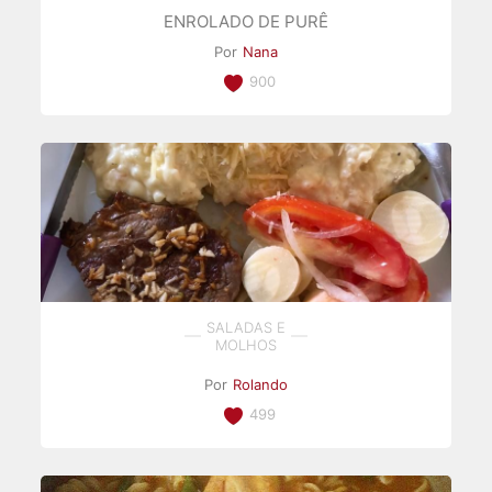
ENROLADO DE PURÊ
Por
Nana
900
SALADAS E
MOLHOS
Por
Rolando
499