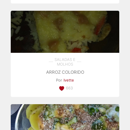
SALADAS E
MOLHOS
ARROZ COLORIDO
Por
Ivette
663