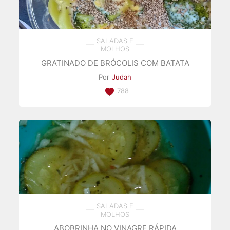
SALADAS E
MOLHOS
GRATINADO DE BRÓCOLIS COM BATATA
Por
Judah
788
SALADAS E
MOLHOS
ABOBRINHA NO VINAGRE RÁPIDA