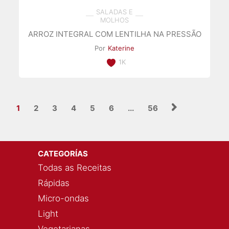
SALADAS E
MOLHOS
ARROZ INTEGRAL COM LENTILHA NA PRESSÃO
Por
Katerine
1K
1
2
3
4
5
6
...
56
CATEGORÍAS
Todas as Receitas
Rápidas
Micro-ondas
Light
Vegetarianas