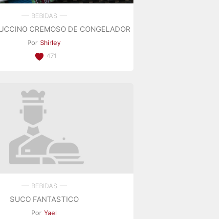
BEBIDAS
UCCINO CREMOSO DE CONGELADOR
Por
Shirley
471
BEBIDAS
SUCO FANTASTICO
Por
Yael