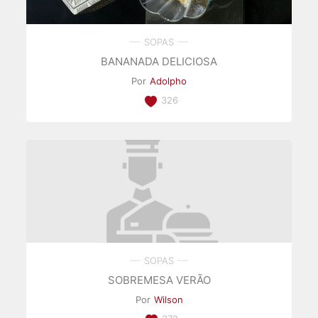
SOPAS
BANANADA DELICIOSA
Por
Adolpho
326
SOPAS
SOBREMESA VERÃO
Por
Wilson