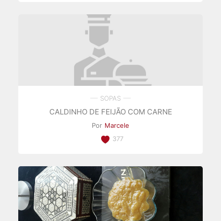
SOPAS
CALDINHO DE FEIJÃO COM CARNE
Por
Marcele
377