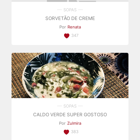
SOPAS
SORVETÃO DE CREME
Por
Renata
347
SOPAS
CALDO VERDE SUPER GOSTOSO
Por
Zulmira
383