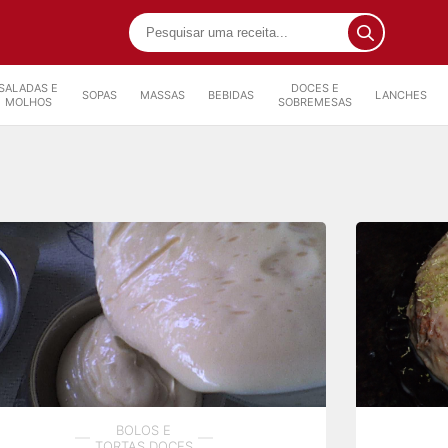
SALADAS E
DOCES E
SOPAS
MASSAS
BEBIDAS
LANCHES
MOLHOS
SOBREMESAS
BOLOS E
TORTAS DOCES