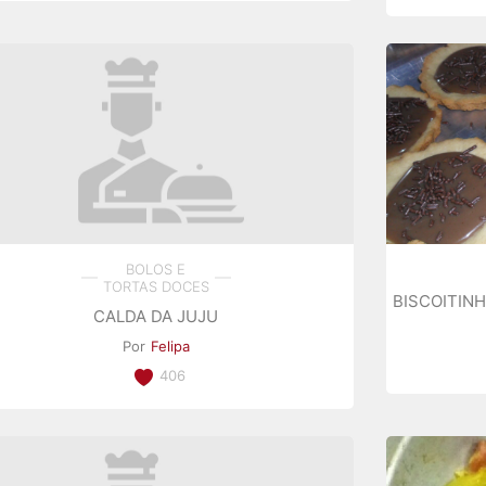
BOLOS E
TORTAS DOCES
BISCOITIN
CALDA DA JUJU
Por
Felipa
406