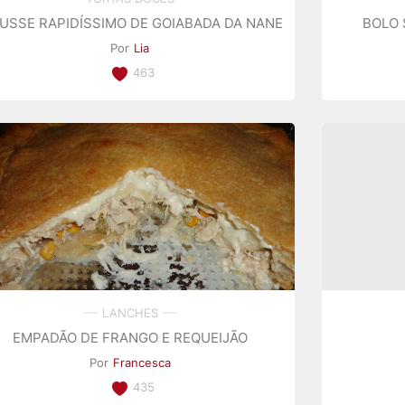
USSE RAPIDÍSSIMO DE GOIABADA DA NANE
BOLO 
Por
Lia
463
LANCHES
EMPADÃO DE FRANGO E REQUEIJÃO
Por
Francesca
435